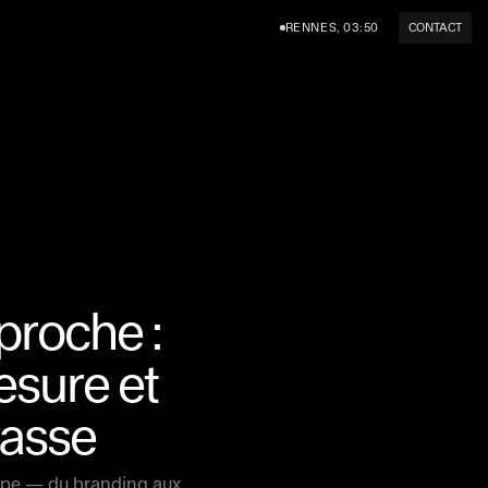
RENNES, 03:50
CONTACT
AM
LINKEDIN
TWITTER (X)
HELLO@SUPERSERIF.STUDIO
proche :
esure et
passe
étape — du branding aux